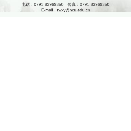
电话：0791-83969350 传真：0791-83969350
E-mail：
rwxy@ncu.edu.cn